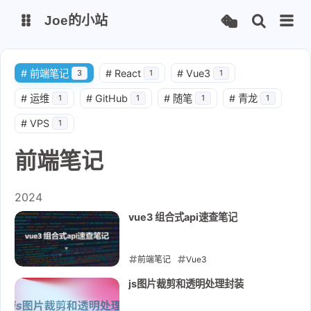
Joe的小站
博客
#
前端笔记
#
React
#
Vue3
3
1
1
#
运维
#
GitHub
#
随笔
#
青龙
1
1
1
1
wakapi
丑头像生成
#
VPS
1
服务状态
图床插件
前端笔记
2024
vue3 组合式api速查笔记
前端笔记
Vue3
2024-07-26
js图片裁剪和透明处理封装