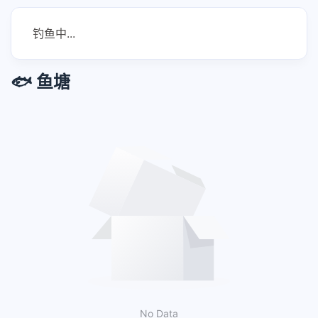
钓鱼中...
🐟 鱼塘
No Data