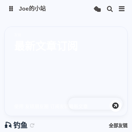
Joe的小站
博客
友链
最新文章订阅
wakapi
丑头像生成
服务状态
图床插件
使用 友链朋友圈 订阅友链最新文章
🎣 钓鱼
全部友链