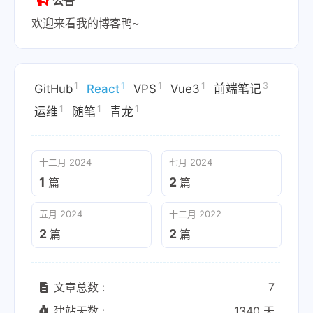
公告
欢迎来看我的博客鸭~
1
1
1
1
3
GitHub
React
VPS
Vue3
前端笔记
1
1
1
运维
随笔
青龙
十二月 2024
七月 2024
1
2
篇
篇
五月 2024
十二月 2022
2
2
篇
篇
文章总数 :
7
建站天数 :
1340 天