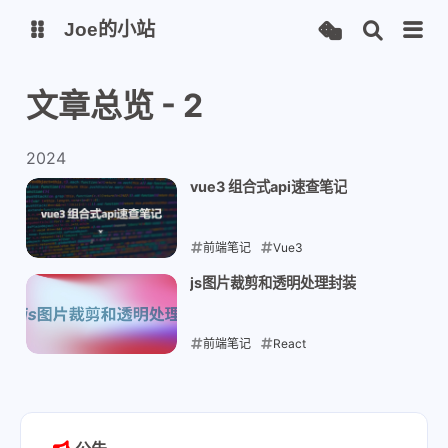
Joe的小站
文章总览 - 2
博客
2024
wakapi
丑头像生成
vue3 组合式api速查笔记
服务状态
图床插件
前端笔记
Vue3
2024-07-26
js图片裁剪和透明处理封装
前端笔记
React
2024-07-05